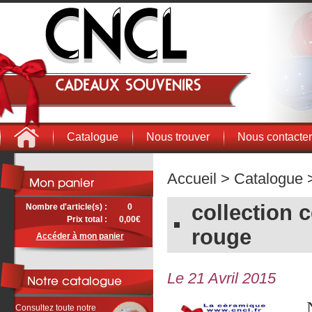
Cadeaux souvenirs
Catalogue
Nous trouver
Nous contacter
Accueil
>
Catalogue
>
collection 
Nombre d'article(s) :
0
Prix total :
0,00€
rouge
Accéder à mon panier
Le 21 Avril 2015
Consultez toute notre