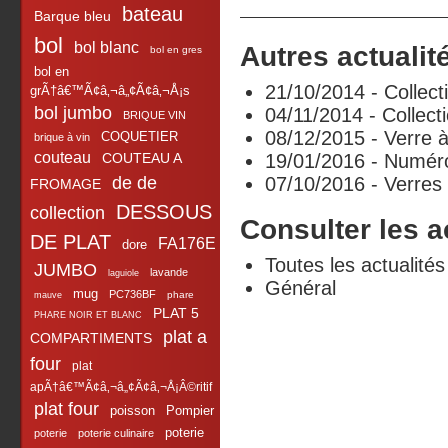
bateau
Barque bleu
bol
bol blanc
Autres actualité
bol en gres
bol en
21/10/2014 - Collect
grÃ†â€™Ã¢â‚¬â„¢Ã¢â‚¬Å¡s
bol jumbo
04/11/2014 - Collect
BRIQUE VIN
08/12/2015 - Verre à 
COQUETIER
brique à vin
couteau
COUTEAU A
19/01/2016 - Numér
de de
07/10/2016 - Verres 
FROMAGE
DESSOUS
collection
Consulter les a
DE PLAT
FA176E
dore
Toutes les actualités
JUMBO
lavande
laguiole
Général
mug
PC736BF
phare
mauve
PLAT 5
PHARE NOIR ET BLANC
plat a
COMPARTIMENTS
four
plat
apÃ†â€™Ã¢â‚¬â„¢Ã¢â‚¬Å¡Â©ritif
plat four
poisson
Pompier
poterie
poterie
poterie culinaire