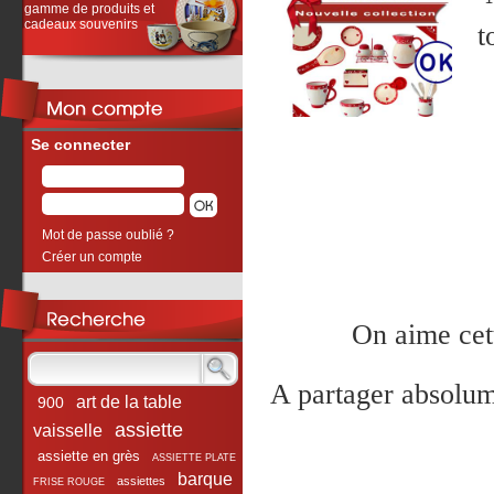
gamme de produits et
cadeaux souvenirs
t
Se connecter
Mot de passe oublié ?
Créer un compte
On aime cett
A partager absolu
art de la table
900
assiette
vaisselle
assiette en grès
ASSIETTE PLATE
barque
assiettes
FRISE ROUGE