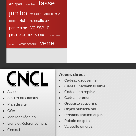
tasse
en grès
sachet
jumbo
TASSE JUMBO BLANC
thé
vaisselle en
BLEU
vaisselle
porcelaine
porcelaine
vase
vase peint
verre
vase poterie
main
Accès direct
Cadeaux souvenirs
Cadeau personnalisable
Accueil
Cadeau entreprise
Cadeau prénom
Ajouter aux favoris
Grossiste souvenirs
Plan du site
Objets publicitaires
CGV
Personnalisation objets
Mentions légales
Poterie en grès
Liens
et
Référencement
Vaisselle en grès
Contact