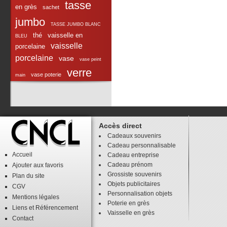
tasse
en grès
sachet
jumbo
TASSE JUMBO BLANC
thé
vaisselle en
BLEU
vaisselle
porcelaine
porcelaine
vase
vase peint
verre
vase poterie
main
Accès direct
Cadeaux souvenirs
Cadeau personnalisable
Accueil
Cadeau entreprise
Cadeau prénom
Ajouter aux favoris
Grossiste souvenirs
Plan du site
Objets publicitaires
CGV
Personnalisation objets
Mentions légales
Poterie en grès
Liens
et
Référencement
Vaisselle en grès
Contact