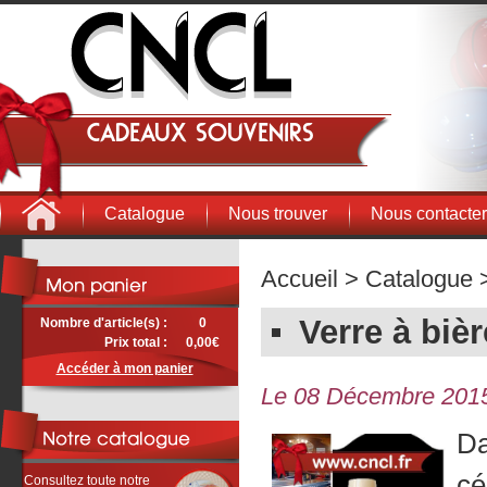
Cadeaux souvenirs
Catalogue
Nous trouver
Nous contacter
Accueil
>
Catalogue
>
Verre à bièr
Nombre d'article(s) :
0
Prix total :
0,00€
Accéder à mon panier
Le 08 Décembre 201
Da
cé
Consultez toute notre