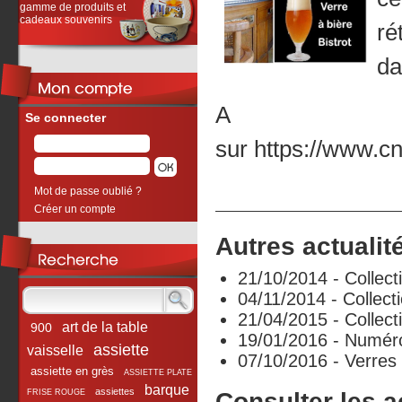
gamme de produits et
cadeaux souvenirs
ré
da
A r
Se connecter
sur
https://www.cn
Mot de passe oublié ?
Créer un compte
Autres actualité
21/10/2014 - Collect
04/11/2014 - Collect
21/04/2015 - Collec
art de la table
900
19/01/2016 - Numér
assiette
vaisselle
07/10/2016 - Verres 
assiette en grès
ASSIETTE PLATE
barque
assiettes
FRISE ROUGE
Consulter les a