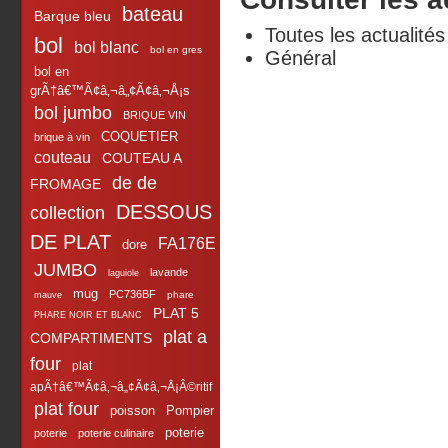
bateau
Barque bleu
Toutes les actualités
bol
bol blanc
bol en gres
Général
bol en
grÃ†â€™Ã¢â‚¬â„¢Ã¢â‚¬Å¡s
bol jumbo
BRIQUE VIN
COQUETIER
brique à vin
couteau
COUTEAU A
de de
FROMAGE
DESSOUS
collection
DE PLAT
FA176E
dore
JUMBO
lavande
laguiole
mug
PC736BF
phare
mauve
PLAT 5
PHARE NOIR ET BLANC
plat a
COMPARTIMENTS
four
plat
apÃ†â€™Ã¢â‚¬â„¢Ã¢â‚¬Å¡Â©ritif
plat four
poisson
Pompier
poterie
poterie
poterie culinaire