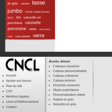
tasse
en grès
sachet
jumbo
TASSE JUMBO BLANC
thé
vaisselle en
BLEU
vaisselle
porcelaine
porcelaine
vase
vase peint
verre
vase poterie
main
Accès direct
Cadeaux souvenirs
Cadeau personnalisable
Accueil
Cadeau entreprise
Cadeau prénom
Ajouter aux favoris
Grossiste souvenirs
Plan du site
Objets publicitaires
CGV
Personnalisation objets
Mentions légales
Poterie en grès
Liens
et
Référencement
Vaisselle en grès
Contact