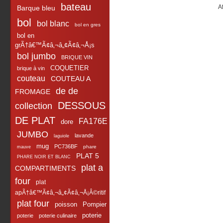
bateau
A
Barque bleu
bol
bol blanc
bol en gres
bol en
grÃ†â€™Ã¢â‚¬â„¢Ã¢â‚¬Å¡s
bol jumbo
BRIQUE VIN
COQUETIER
brique à vin
couteau
COUTEAU A
de de
FROMAGE
DESSOUS
collection
DE PLAT
FA176E
dore
JUMBO
lavande
laguiole
mug
PC736BF
phare
mauve
PLAT 5
PHARE NOIR ET BLANC
plat a
COMPARTIMENTS
four
plat
apÃ†â€™Ã¢â‚¬â„¢Ã¢â‚¬Å¡Â©ritif
plat four
poisson
Pompier
poterie
poterie
poterie culinaire