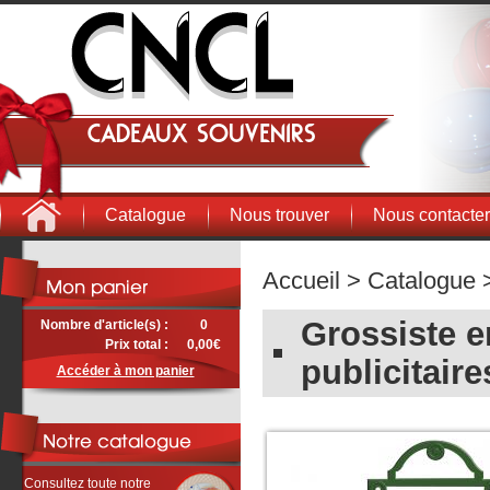
Cadeaux souvenirs
Catalogue
Nous trouver
Nous contacter
Accueil
>
Catalogue
>
Grossiste e
Nombre d'article(s) :
0
Prix total :
0,00€
publicitaire
Accéder à mon panier
Consultez toute notre