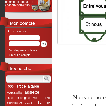
gamme de produits et
cadeaux souvenirs
Se connecter
Mot de passe oublié ?
Créer un compte
art de la table
900
assiette
vaisselle
Nous ne nous
assiette en grès
ASSIETTE PLATE
barque
assiettes
FRISE ROUGE