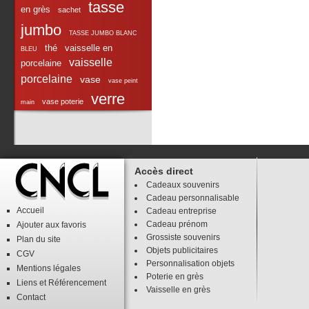
tasse
en grès
sachet
jumbo
TASSE JUMBO BLANC
thé
vaisselle en
BLEU
vaisselle
porcelaine
porcelaine
vase
vase peint
verre
vase poterie
main
Accès direct
Cadeaux souvenirs
Cadeau personnalisable
Accueil
Cadeau entreprise
Cadeau prénom
Ajouter aux favoris
Grossiste souvenirs
Plan du site
Objets publicitaires
CGV
Personnalisation objets
Mentions légales
Poterie en grès
Liens
et
Référencement
Vaisselle en grès
Contact