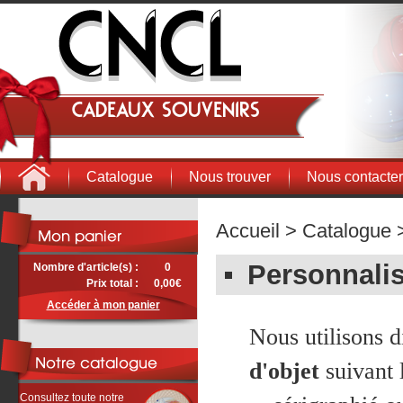
Cadeaux souvenirs
Catalogue
Nous trouver
Nous contacter
Accueil
>
Catalogue
>
Personnalis
Nombre d'article(s) :
0
Prix total :
0,00€
Accéder à mon panier
Nous utilisons d
d'objet
suivant l
Consultez toute notre