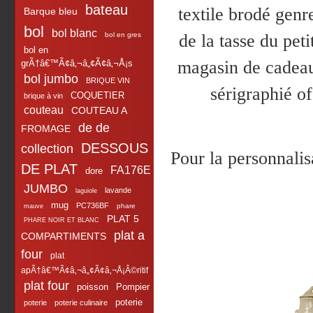
bateau
textile brodé genre
Barque bleu
bol
bol blanc
bol en gres
de la tasse du pet
bol en
magasin de cadeau
grÃ†â€™Ã¢â‚¬â„¢Ã¢â‚¬Å¡s
bol jumbo
BRIQUE VIN
sérigraphié of
COQUETIER
brique à vin
couteau
COUTEAU A
de de
FROMAGE
DESSOUS
collection
Pour la personnalis
DE PLAT
FA176E
dore
JUMBO
lavande
laguiole
mug
PC736BF
phare
mauve
PLAT 5
PHARE NOIR ET BLANC
plat a
COMPARTIMENTS
four
plat
apÃ†â€™Ã¢â‚¬â„¢Ã¢â‚¬Å¡Â©ritif
plat four
poisson
Pompier
poterie
poterie
poterie culinaire