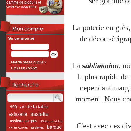
sérigraphié ou
gamme de produits et
cadeaux souvenirs
La
poterie en grès
de décor sérigra
Se connecter
Mot de passe oublié ?
La
sublimation
, no
Créer un compte
le plus rapide de 
cependant margin
moment. Nous che
art de la table
900
assiette
vaisselle
assiette en grès
ASSIETTE PLATE
C'est avec ces d
barque
assiettes
FRISE ROUGE