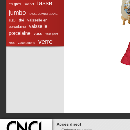
tasse
en grès
sachet
jumbo
TASSE JUMBO BLANC
thé
vaisselle en
BLEU
vaisselle
porcelaine
porcelaine
vase
vase peint
verre
vase poterie
main
Accès direct