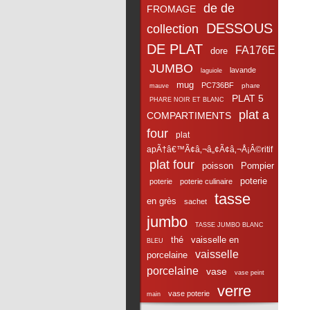
de de
FROMAGE
DESSOUS
collection
DE PLAT
FA176E
dore
JUMBO
lavande
laguiole
mug
PC736BF
phare
mauve
PLAT 5
PHARE NOIR ET BLANC
plat a
COMPARTIMENTS
four
plat
apÃ†â€™Ã¢â‚¬â„¢Ã¢â‚¬Å¡Â©ritif
plat four
poisson
Pompier
poterie
poterie
poterie culinaire
tasse
en grès
sachet
jumbo
TASSE JUMBO BLANC
thé
vaisselle en
BLEU
vaisselle
porcelaine
porcelaine
vase
vase peint
verre
vase poterie
main