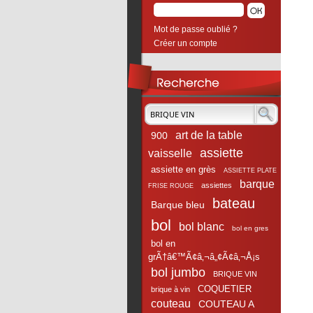
Mot de passe oublié ?
Créer un compte
art de la table
900
assiette
vaisselle
assiette en grès
ASSIETTE PLATE
barque
assiettes
FRISE ROUGE
bateau
Barque bleu
bol
bol blanc
bol en gres
bol en
grÃ†â€™Ã¢â‚¬â„¢Ã¢â‚¬Å¡s
bol jumbo
BRIQUE VIN
COQUETIER
brique à vin
couteau
COUTEAU A