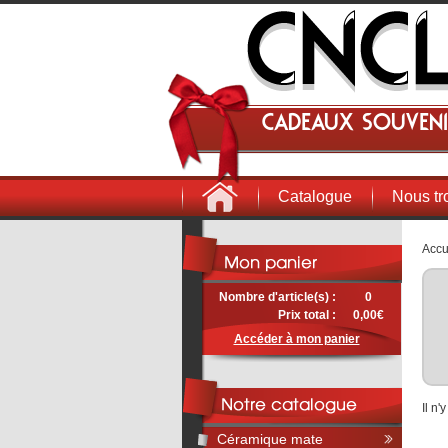
Cadeaux souveni
Catalogue
Nous tr
Accu
Nombre d'article(s) :
0
Prix total :
0,00€
Accéder à mon panier
Il n
Céramique mate