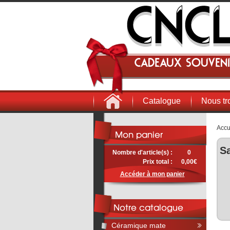
Cadeaux souveni
Catalogue
Nous tr
Accu
Sa
Nombre d'article(s) :
0
Prix total :
0,00€
Accéder à mon panier
Céramique mate