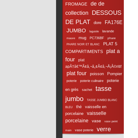
de de
FROMAGE
DESSOUS
collection
DE PLAT
FA176E
dore
JUMBO
lavande
laguiole
mug
PC736BF
phare
mauve
PLAT 5
PHARE NOIR ET BLANC
plat a
COMPARTIMENTS
four
plat
apÃ†â€™Ã¢â‚¬â„¢Ã¢â‚¬Å¡Â©ritif
plat four
poisson
Pompier
poterie
poterie
poterie culinaire
tasse
en grès
sachet
jumbo
TASSE JUMBO BLANC
thé
vaisselle en
BLEU
vaisselle
porcelaine
porcelaine
vase
vase peint
verre
vase poterie
main