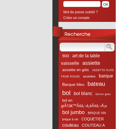
Mot de passe oublié ?
Créer un compte
art de la table
900
assiette
vaisselle
assiette en grès
ASSIETTE PLATE
barque
assiettes
FRISE ROUGE
bateau
Barque bleu
bol
bol blanc
bol en gres
bol en
grÃ†â€™Ã¢â‚¬â„¢Ã¢â‚¬Å¡s
bol jumbo
BRIQUE VIN
COQUETIER
brique à vin
couteau
COUTEAU A