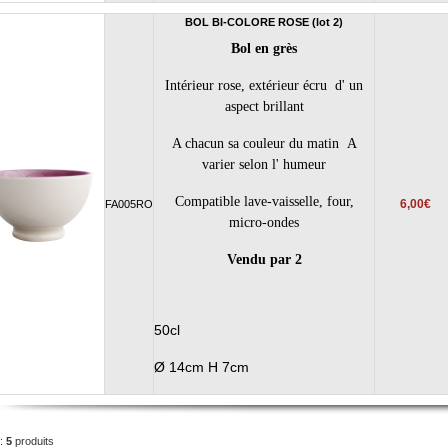
BOL BI-COLORE ROSE (lot 2)
Bol en grès
Intérieur rose, extérieur écru d' un
aspect brillant
A chacun sa couleur du matin A
varier selon l' humeur
Compatible lave-vaisselle, four,
6,00€
FA005RO
micro-ondes
Vendu par 2
50cl
Ø 14cm H 7cm
 :
5
produits