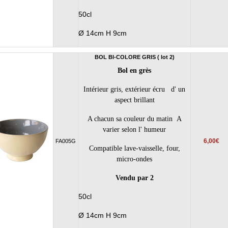
50cl
Ø 14cm H 9cm
BOL BI-COLORE GRIS ( lot 2)
Bol en grès
Intérieur gris, extérieur écru d' un
aspect brillant
A chacun sa couleur du matin A
varier selon l' humeur
6,00€
FA005G
Compatible lave-vaisselle, four,
micro-ondes
Vendu par 2
50cl
Ø 14cm H 9cm