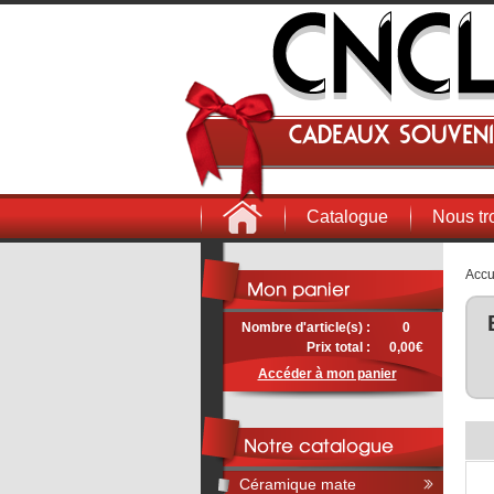
Cadeaux souveni
Catalogue
Nous tr
Accu
Nombre d'article(s) :
0
Prix total :
0,00€
Accéder à mon panier
Céramique mate