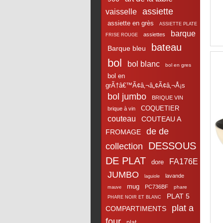
assiette
vaisselle
assiette en grès
ASSIETTE PLATE
barque
assiettes
FRISE ROUGE
bateau
Barque bleu
bol
bol blanc
bol en gres
bol en
grÃ†â€™Ã¢â‚¬â„¢Ã¢â‚¬Å¡s
bol jumbo
BRIQUE VIN
COQUETIER
brique à vin
couteau
COUTEAU A
de de
FROMAGE
DESSOUS
collection
DE PLAT
FA176E
dore
JUMBO
lavande
laguiole
mug
PC736BF
phare
mauve
PLAT 5
PHARE NOIR ET BLANC
plat a
COMPARTIMENTS
four
plat