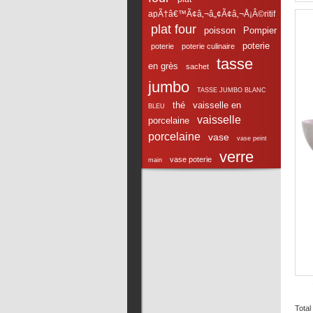
apÃ†â€™Ã¢â‚¬â„¢Ã¢â‚¬Å¡Â©ritif
plat four
poisson
Pompier
poterie
poterie
poterie culinaire
tasse
en grès
sachet
jumbo
TASSE JUMBO BLANC
thé
vaisselle en
BLEU
vaisselle
porcelaine
porcelaine
vase
vase peint
verre
vase poterie
main
Total