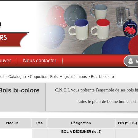
rs
ouver
Nous contacter
eil
>
Catalogue
>
Coquetiers, Bols, Mugs et Jumbos
>
Bols bi-colore
Bols bi-colore
C.N.C.L vous présente l'ensemble de ses bols bi
Faites le plein de bonne humeur et d
Produit
Ref.
Désignation
Prix (€ TTC)
BOL A DEJEUNER (lot 2)