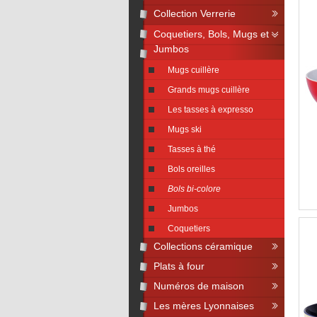
Collection Verrerie
Coquetiers, Bols, Mugs et
Jumbos
Mugs cuillère
Grands mugs cuillère
Les tasses à expresso
Mugs ski
Tasses à thé
Bols oreilles
Bols bi-colore
Jumbos
Coquetiers
Collections céramique
Plats à four
Numéros de maison
Les mères Lyonnaises