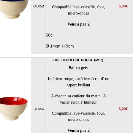
6,00€
FA005B
Compatible lave-vaisselle, four,
micro-ondes
Vendu par 2
50cl
Ø 14cm H 9cm
BOL BI-COLORE ROUGE (lot 2)
Bol en grès
Intérieur rouge, extérieur écru d' un
aspect brillant
A chacun sa couleur du matin A
varier selon l' humeur
6,00€
FA005R
Compatible lave-vaisselle, four,
micro-ondes
Vendu par 2