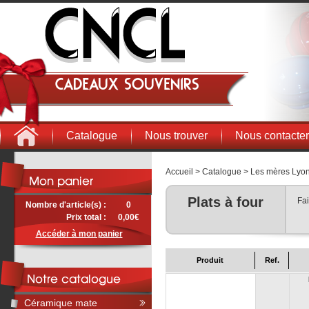
Cadeaux souvenirs
Catalogue
Nous trouver
Nous contacter
Accueil
>
Catalogue
>
Les mères Lyo
Plats à four
Fai
Nombre d'article(s) :
0
Prix total :
0,00€
Accéder à mon panier
Produit
Ref.
Céramique mate