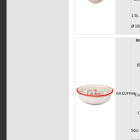
1.
Ø 18
BO
B
GR322FRML
Com
C
50cl