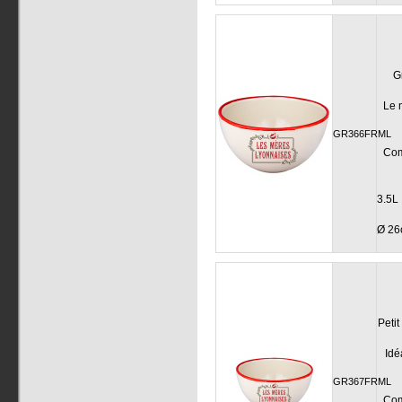
G
Le 
GR366FRML
Comp
3.
Ø 26
Petit
Idé
GR367FRML
Comp