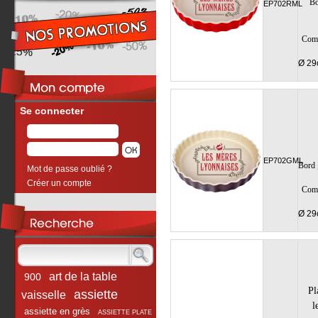
B
EP702RML
Comp
Ø 29
Se connecter
EP702GML
Bord
Mot de passe oublié ?
Créer un compte
Comp
Ø 29
art de la table
900
Pl
assiette
vaisselle
l
assiette en grès
ASSIETTE PLATE