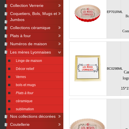
Collection Verrerie
EP701RML
Coquetiers, Bols, Mugs et
B
Jumbos
Collections céramique
Comp
Plats à four
Numéros de maison
Les mères Lyonnaises
Linge de maison
Décor relief
BC029BML
Car
Verres
log
bols et mugs
15*1
Plats à four
céramique
sublimation
Nos collections décorées
Coutellerie