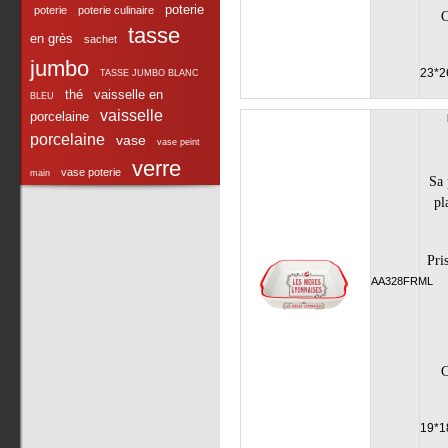
poterie
poterie
poterie culinaire
C
tasse
en grès
sachet
jumbo
23*2
TASSE JUMBO BLANC
thé
vaisselle en
BLEU
vaisselle
porcelaine
porcelaine
vase
vase peint
verre
vase poterie
main
Sa 
pl
Pri
AA328FRML
C
19*1