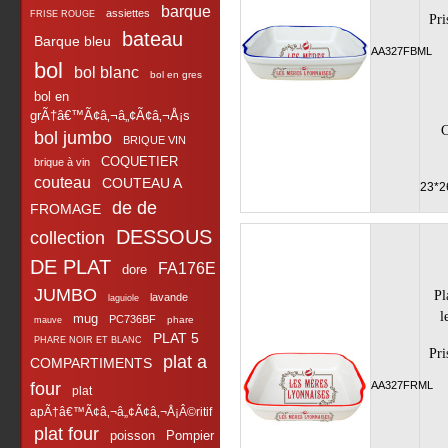
barque
assiettes
FRISE ROUGE
Pri
bateau
Barque bleu
AA327FBML
bol
bol blanc
bol en gres
bol en
grÃ†â€™Ã¢â‚¬â„¢Ã¢â‚¬Å¡s
C
bol jumbo
BRIQUE VIN
COQUETIER
brique à vin
couteau
COUTEAU A
23*2
de de
FROMAGE
DESSOUS
collection
DE PLAT
FA176E
dore
JUMBO
Pl
lavande
laguiole
l
mug
PC736BF
phare
mauve
PLAT 5
PHARE NOIR ET BLANC
Pri
plat a
COMPARTIMENTS
four
AA327FRML
plat
apÃ†â€™Ã¢â‚¬â„¢Ã¢â‚¬Å¡Â©ritif
plat four
poisson
Pompier