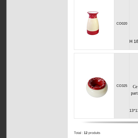
CO020
H 18
CO325
Ce 
part
13*1
Total :
12
produits