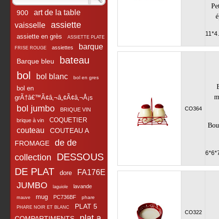
Pet
art de la table
900
é
assiette
vaisselle
11*4
assiette en grès
ASSIETTE PLATE
barque
assiettes
FRISE ROUGE
bateau
Barque bleu
bol
bol blanc
bol en gres
bol en
m
grÃ†â€™Ã¢â‚¬â„¢Ã¢â‚¬Å¡s
bol jumbo
CO364
BRIQUE VIN
COQUETIER
brique à vin
Bou
couteau
COUTEAU A
de de
FROMAGE
6*6*
DESSOUS
collection
DE PLAT
FA176E
dore
JUMBO
lavande
laguiole
mug
PC736BF
phare
mauve
PLAT 5
PHARE NOIR ET BLANC
CO322
plat a
COMPARTIMENTS