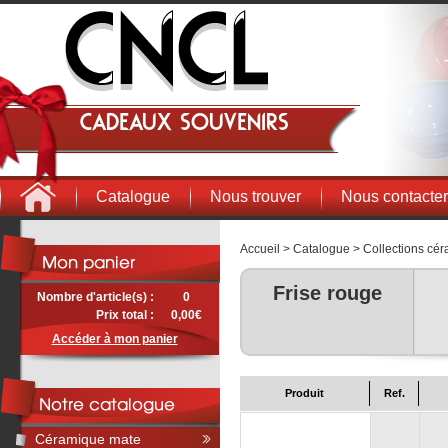
Cadeaux souvenirs
Catalogue
Nous trouver
Nous contacter
Accueil
>
Catalogue
>
Collections cé
Frise rouge
Nombre d'article(s) :
0
Prix total :
0,00€
Accéder à mon panier
Produit
Ref.
Céramique mate