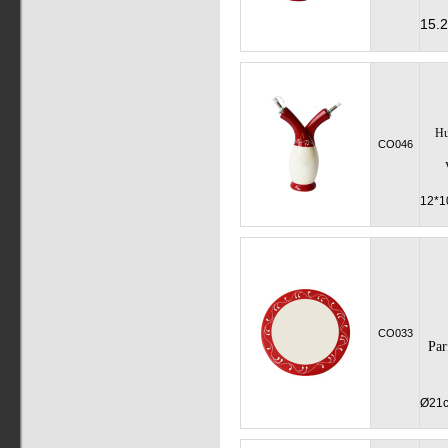
15.
Hu
CO046
12*1
CO033
Par
Ø21