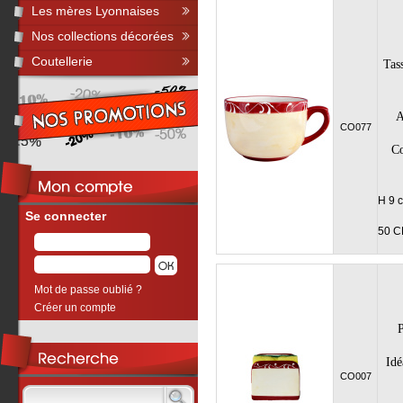
Les mères Lyonnaises
Nos collections décorées
Coutellerie
Tas
A
CO077
Co
H 9 
Se connecter
50 C
Mot de passe oublié ?
Créer un compte
P
Idé
CO007