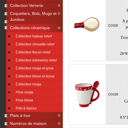
Collection Verrerie
Coquetiers, Bols, Mugs et
Jumbos
A p
CO326
p
Collections céramique
Collection bateau relief
Trou
Collection chouette relief
Collection flocon relief
26*8
Collection édelweiss relief
Collection rouge et grise
Collection bleue et écrue
Collection rouge
Frise rouge
CO318
Frise bleue
Co
Pots à épices
Plats à four
8.5*
Numéros de maison