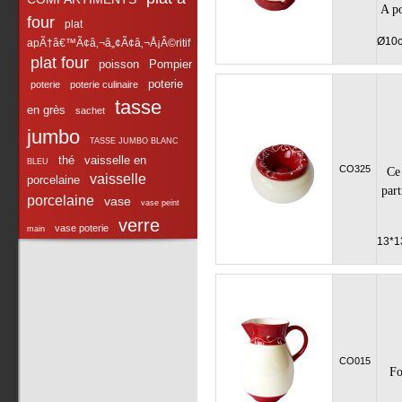
A po
four
plat
Ø10
apÃ†â€™Ã¢â‚¬â„¢Ã¢â‚¬Å¡Â©ritif
plat four
poisson
Pompier
poterie
poterie
poterie culinaire
tasse
en grès
sachet
jumbo
TASSE JUMBO BLANC
thé
vaisselle en
BLEU
CO325
Ce 
vaisselle
porcelaine
part
porcelaine
vase
vase peint
verre
vase poterie
main
13*1
CO015
Fo