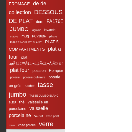
de de
FROMAGE
DESSOUS
collection
DE PLAT
FA176E
dore
JUMBO
lavande
laguiole
mug
PC736BF
phare
mauve
PLAT 5
PHARE NOIR ET BLANC
plat a
COMPARTIMENTS
four
plat
apÃ†â€™Ã¢â‚¬â„¢Ã¢â‚¬Å¡Â©ritif
plat four
poisson
Pompier
poterie
poterie
poterie culinaire
tasse
en grès
sachet
jumbo
TASSE JUMBO BLANC
thé
vaisselle en
BLEU
vaisselle
porcelaine
porcelaine
vase
vase peint
verre
vase poterie
main