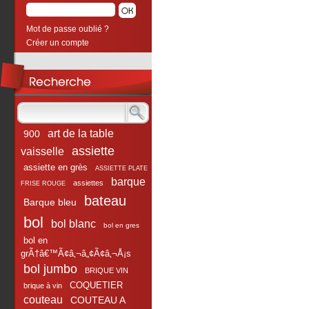
Mot de passe oublié ?
Créer un compte
art de la table
900
assiette
vaisselle
assiette en grès
ASSIETTE PLATE
barque
assiettes
FRISE ROUGE
bateau
Barque bleu
bol
bol blanc
bol en gres
bol en
grÃ†â€™Ã¢â‚¬â„¢Ã¢â‚¬Å¡s
bol jumbo
BRIQUE VIN
COQUETIER
brique à vin
couteau
COUTEAU A