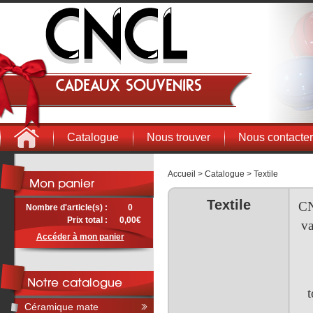
Cadeaux souvenirs
Catalogue
Nous trouver
Nous contacter
Accueil
>
Catalogue
>
Textile
Textile
CN
Nombre d'article(s) :
0
Prix total :
0,00€
va
Accéder à mon panier
t
Céramique mate