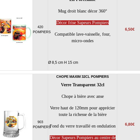
Mug droit blanc décor 360°
Décor frise Sapeurs Pompiers
420
6,50€
POMPIERS
Compatible lave-vaisselle, four,
micro-ondes
Ø 8,5 cm H 15 cm
CHOPE MAXIM 32CL POMPIERS
Verre Transparent 32cl
Chope à bière avec anse
Verre haut de 120mm pour apprécier
toute la richesse de la bière
903
6,80€
Fond du verre travaillé en ondulation
POMPIERS
Décor Sapeurs Pompiers au centre de