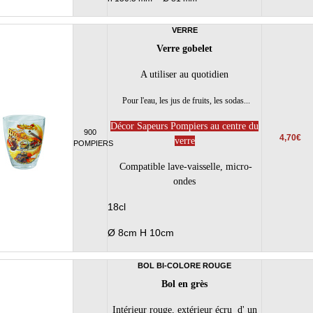
VERRE
Verre gobelet
A utiliser au quotidien
Pour l'eau, les jus de fruits, les sodas...
Décor Sapeurs Pompiers au centre du
900
4,70€
verre
POMPIERS
Compatible lave-vaisselle, micro-
ondes
18cl
Ø 8cm H 10cm
BOL BI-COLORE ROUGE
Bol en grès
Intérieur rouge, extérieur écru d' un