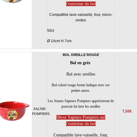
l'exterieur du bol
Compatible lave-vaisselle, four, micro-
ondes
50cl
Ø 14cm H 7cm
BOL OREILLE ROUGE
Bol en grès
Bol avec oreilles
Bol coloré rouge forme ludique avec ses
petites anses
Les Jeunes Sapeurs Pompiers apprécieront de
pouvoir lui tirer les oreilles
FA176R
7,50€
POMPIERS
Décor Sapeurs Pompiers sur
l'extérieur du bol
Compatible lave-vaisselle, four,