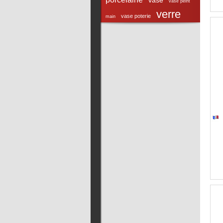
vase
vase peint
verre
vase poterie
main