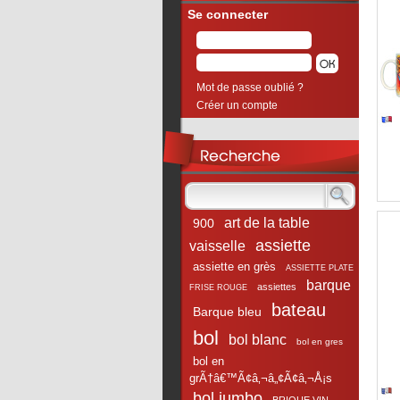
Se connecter
Mot de passe oublié ?
Créer un compte
art de la table
900
assiette
vaisselle
assiette en grès
ASSIETTE PLATE
barque
assiettes
FRISE ROUGE
bateau
Barque bleu
bol
bol blanc
bol en gres
bol en
grÃ†â€™Ã¢â‚¬â„¢Ã¢â‚¬Å¡s
bol jumbo