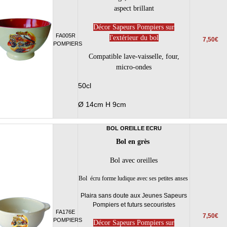
aspect brillant
Décor Sapeurs Pompiers sur
FA005R
l'extérieur du bol
7,50€
POMPIERS
Compatible lave-vaisselle, four,
micro-ondes
50cl
Ø 14cm H 9cm
BOL OREILLE ECRU
Bol en grès
Bol avec oreilles
Bol écru forme ludique avec ses petites anses
Plaira sans doute aux Jeunes Sapeurs
Pompiers et futurs secouristes
FA176E
7,50€
POMPIERS
Décor Sapeurs Pompiers sur