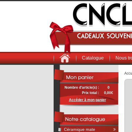
Cadeaux souveni
Catalogue
Nous tr
Accu
Nombre d'article(s) :
0
Prix total :
0,00€
Accéder à mon panier
Céramique mate