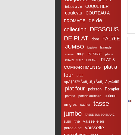
BRIQUE VIN
COQUETIER
brique à vin
couteau
COUTEAU A
de de
FROMAGE
DESSOUS
collection
DE PLAT
FA176E
dore
JUMBO
lavande
laguiole
mug
PC736BF
phare
mauve
PLAT 5
PHARE NOIR ET BLANC
plat a
COMPARTIMENTS
four
plat
apÃ†â€™Ã¢â‚¬â„¢Ã¢â‚¬Å¡Â©ritif
plat four
poisson
Pompier
poterie
poterie
poterie culinaire
tasse
en grès
sachet
jumbo
TASSE JUMBO BLANC
thé
vaisselle en
BLEU
vaisselle
porcelaine
porcelaine