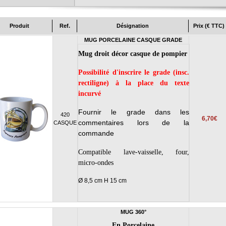
Produit
Ref.
Désignation
Prix (€ TTC)
MUG PORCELAINE CASQUE GRADE
Mug droit décor casque de pompier
Possibilité d'inscrire le grade (insc.
rectiligne) à la place du texte
incurvé
Fournir le grade dans les
420
6,70€
commentaires lors de la
CASQUE
commande
Compatible lave-vaisselle, four,
micro-ondes
Ø 8,5 cm H 15 cm
MUG 360°
En Porcelaine