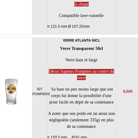
la chope
Compatible lave-vaisselle
h 121.5 mm Ø 107.25mm
VERRE ATLANTA 50CL
Verre Transparent 50cl
Verre haut et large
Décor Sapeurs Pompiers au centre du
verre
Sa base un peu moins large que son
927
6,50€
POMPIERS
corps lui donne la possibilité d'une
prise facile en dépit de sa contenance
A noter que son poids est un atout non
négligeable (seulement 335g) en plus
de sa contenance
h 150.5 mm Ø 81 mm