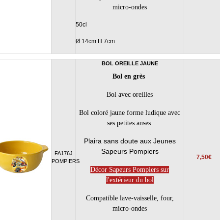
micro-ondes
50cl
Ø 14cm H 7cm
BOL OREILLE JAUNE
Bol en grès
Bol avec oreilles
Bol coloré jaune forme ludique avec
ses petites anses
Plaira sans doute aux Jeunes
Sapeurs Pompiers
FA176J
7,50€
POMPIERS
Décor Sapeurs Pompiers sur
l'extérieur du bol
Compatible lave-vaisselle, four,
micro-ondes