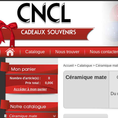
Cadeaux souvenirs
Catalogue
Nous trouver
Nous contacter
Accueil
>
Catalogue
>
Céramique mat
Céramique mate
Nombre d'article(s) :
0
Prix total :
0,00€
Accéder à mon panier
Du m
Céramique mate