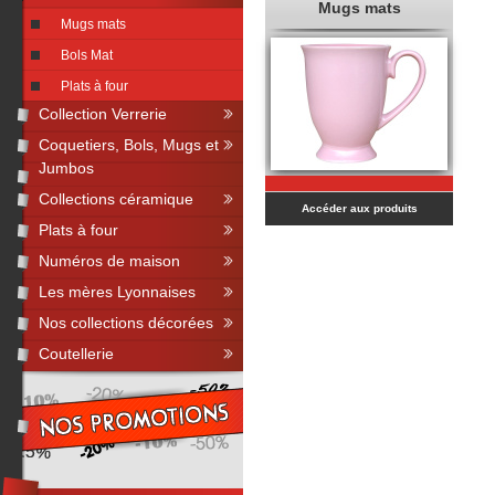
Mugs mats
Mugs mats
Bols Mat
Plats à four
Collection Verrerie
Coquetiers, Bols, Mugs et
Jumbos
Collections céramique
Accéder aux produits
Plats à four
Numéros de maison
Les mères Lyonnaises
Nos collections décorées
Coutellerie