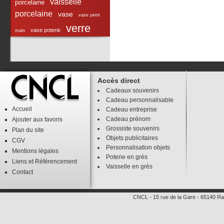
vaisselle
porcelaine
porcelaine
vase
vase peint
verre
vase poterie
main
Accès direct
Cadeaux souvenirs
Cadeau personnalisable
Accueil
Cadeau entreprise
Cadeau prénom
Ajouter aux favoris
Grossiste souvenirs
Plan du site
Objets publicitaires
CGV
Personnalisation objets
Mentions légales
Poterie en grès
Liens
et
Référencement
Vaisselle en grès
Contact
CNCL
-
15 rue de la Gare
-
65140
Ra