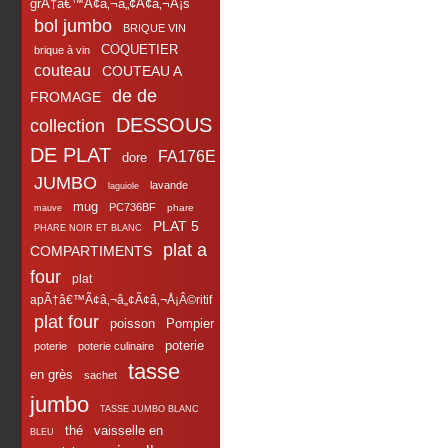
grÃ†â€™Ã¢â‚¬â„¢Ã¢â‚¬Å¡s
bol jumbo
BRIQUE VIN
COQUETIER
brique à vin
couteau
COUTEAU A
de de
FROMAGE
DESSOUS
collection
DE PLAT
FA176E
dore
JUMBO
lavande
laguiole
mug
PC736BF
phare
mauve
PLAT 5
PHARE NOIR ET BLANC
plat a
COMPARTIMENTS
four
plat
apÃ†â€™Ã¢â‚¬â„¢Ã¢â‚¬Å¡Â©ritif
plat four
poisson
Pompier
poterie
poterie
poterie culinaire
tasse
en grès
sachet
jumbo
TASSE JUMBO BLANC
thé
vaisselle en
BLEU