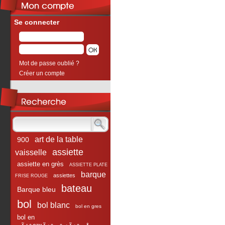
Se connecter
Mot de passe oublié ?
Créer un compte
art de la table
900
assiette
vaisselle
assiette en grès
ASSIETTE PLATE
barque
assiettes
FRISE ROUGE
bateau
Barque bleu
bol
bol blanc
bol en gres
bol en