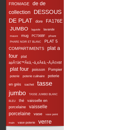
de de
FROMAGE
DESSOUS
collection
DE PLAT
FA176E
dore
JUMBO
lavande
laguiole
mug
PC736BF
phare
mauve
PLAT 5
PHARE NOIR ET BLANC
plat a
COMPARTIMENTS
four
plat
apÃ†â€™Ã¢â‚¬â„¢Ã¢â‚¬Å¡Â©ritif
plat four
poisson
Pompier
poterie
poterie
poterie culinaire
tasse
en grès
sachet
jumbo
TASSE JUMBO BLANC
thé
vaisselle en
BLEU
vaisselle
porcelaine
porcelaine
vase
vase peint
verre
vase poterie
main