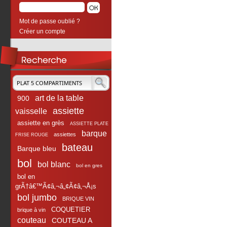
Mot de passe oublié ?
Créer un compte
art de la table
900
assiette
vaisselle
assiette en grès
ASSIETTE PLATE
barque
assiettes
FRISE ROUGE
bateau
Barque bleu
bol
bol blanc
bol en gres
bol en
grÃ†â€™Ã¢â‚¬â„¢Ã¢â‚¬Å¡s
bol jumbo
BRIQUE VIN
COQUETIER
brique à vin
couteau
COUTEAU A