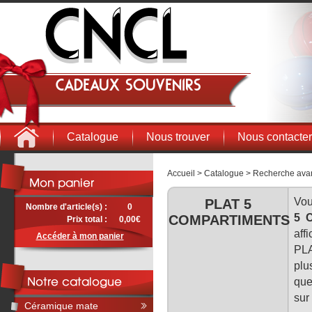
Cadeaux souvenirs
Catalogue
Nous trouver
Nous contacter
Accueil
>
Catalogue
>
Recherche ava
Vou
PLAT 5
Nombre d'article(s) :
0
5 
COMPARTIMENTS
Prix total :
0,00€
aff
Accéder à mon panier
PLA
plu
que
sur
Céramique mate