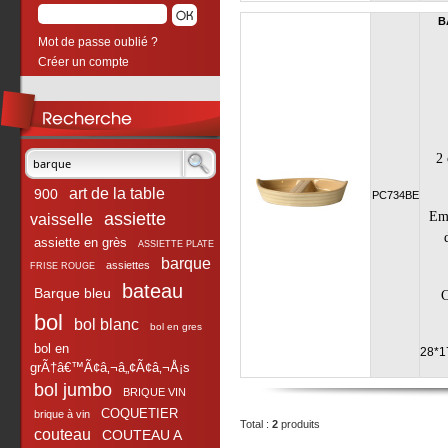
B
Mot de passe oublié ?
Créer un compte
2 
art de la table
900
PC734BE
assiette
Emba
vaisselle
assiette en grès
ASSIETTE PLATE
barque
assiettes
FRISE ROUGE
bateau
Barque bleu
C
bol
bol blanc
bol en gres
bol en
28*1
grÃ†â€™Ã¢â‚¬â„¢Ã¢â‚¬Å¡s
bol jumbo
BRIQUE VIN
COQUETIER
brique à vin
Total :
2
produits
couteau
COUTEAU A