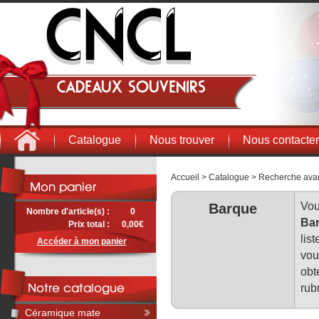
Cadeaux souvenirs
Catalogue
Nous trouver
Nous contacter
Accueil
>
Catalogue
>
Recherche ava
Vou
Barque
Nombre d'article(s) :
0
Ba
Prix total :
0,00€
lis
Accéder à mon panier
vou
obt
rub
Céramique mate