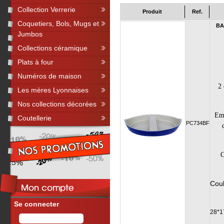
Collection Verrerie
Produit
Ref.
Coquetiers, Bols, Mugs et
BA
Jumbos
Collections céramique
Plats à four
Numéros de maison
2 
Les mères Lyonnaises
Nos collections décorées
Emba
Coutellerie
PC734BF
C
Coul
Se connecter
28*1