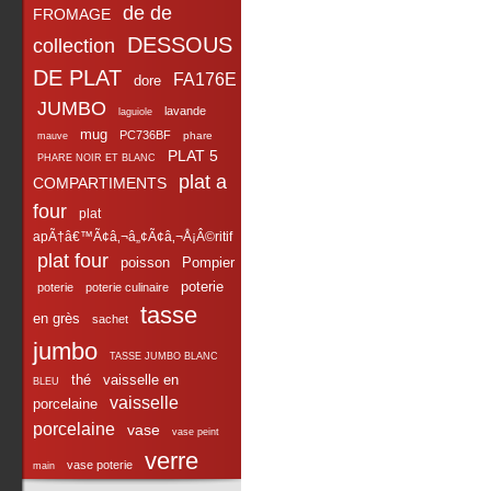
de de
FROMAGE
DESSOUS
collection
DE PLAT
FA176E
dore
JUMBO
lavande
laguiole
mug
PC736BF
phare
mauve
PLAT 5
PHARE NOIR ET BLANC
plat a
COMPARTIMENTS
four
plat
apÃ†â€™Ã¢â‚¬â„¢Ã¢â‚¬Å¡Â©ritif
plat four
poisson
Pompier
poterie
poterie
poterie culinaire
tasse
en grès
sachet
jumbo
TASSE JUMBO BLANC
thé
vaisselle en
BLEU
vaisselle
porcelaine
porcelaine
vase
vase peint
verre
vase poterie
main