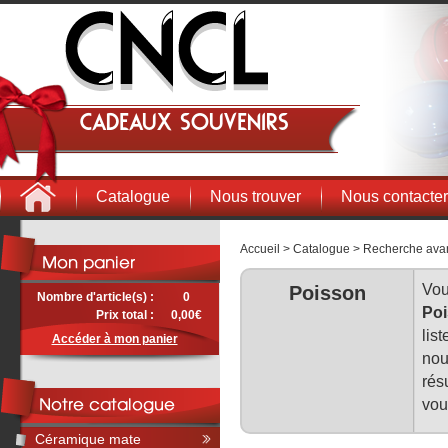
Cadeaux souvenirs
Catalogue
Nous trouver
Nous contacter
Accueil
>
Catalogue
>
Recherche ava
Vou
Poisson
Nombre d'article(s) :
0
Po
Prix total :
0,00€
lis
Accéder à mon panier
nou
rés
vou
Céramique mate