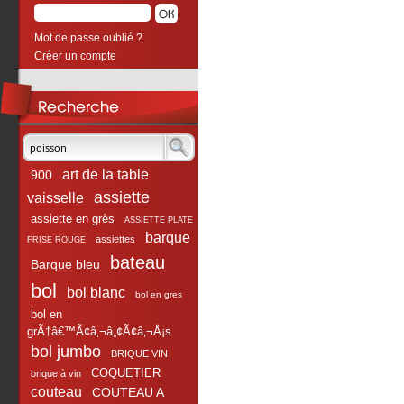
Mot de passe oublié ?
Créer un compte
art de la table
900
assiette
vaisselle
assiette en grès
ASSIETTE PLATE
barque
assiettes
FRISE ROUGE
bateau
Barque bleu
bol
bol blanc
bol en gres
bol en
grÃ†â€™Ã¢â‚¬â„¢Ã¢â‚¬Å¡s
bol jumbo
BRIQUE VIN
COQUETIER
brique à vin
couteau
COUTEAU A