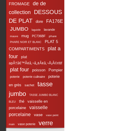
de de
FROMAGE
DESSOUS
collection
DE PLAT
FA176E
dore
JUMBO
lavande
laguiole
mug
PC736BF
phare
mauve
PLAT 5
PHARE NOIR ET BLANC
plat a
COMPARTIMENTS
four
plat
apÃ†â€™Ã¢â‚¬â„¢Ã¢â‚¬Å¡Â©ritif
plat four
poisson
Pompier
poterie
poterie
poterie culinaire
tasse
en grès
sachet
jumbo
TASSE JUMBO BLANC
thé
vaisselle en
BLEU
vaisselle
porcelaine
porcelaine
vase
vase peint
verre
vase poterie
main