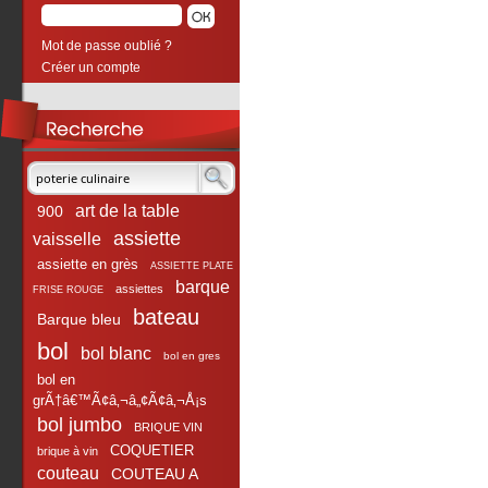
Mot de passe oublié ?
Créer un compte
art de la table
900
assiette
vaisselle
assiette en grès
ASSIETTE PLATE
barque
assiettes
FRISE ROUGE
bateau
Barque bleu
bol
bol blanc
bol en gres
bol en
grÃ†â€™Ã¢â‚¬â„¢Ã¢â‚¬Å¡s
bol jumbo
BRIQUE VIN
COQUETIER
brique à vin
couteau
COUTEAU A