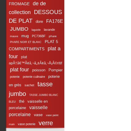
de de
FROMAGE
DESSOUS
collection
DE PLAT
FA176E
dore
JUMBO
lavande
laguiole
mug
PC736BF
phare
mauve
PLAT 5
PHARE NOIR ET BLANC
plat a
COMPARTIMENTS
four
plat
apÃ†â€™Ã¢â‚¬â„¢Ã¢â‚¬Å¡Â©ritif
plat four
poisson
Pompier
poterie
poterie
poterie culinaire
tasse
en grès
sachet
jumbo
TASSE JUMBO BLANC
thé
vaisselle en
BLEU
vaisselle
porcelaine
porcelaine
vase
vase peint
verre
vase poterie
main